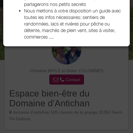
partagerons nos petits secrets
Nous mettons à votre disposition un guide avec
toutes les infos nécessaires: sentiers de
randonnées, lacs et rivières pour pêche ou
détente, marchés de plein vent, sites à visiter,
commerces ....
Christine BAYLE et Didier COLOMBIES
Contact
Espace bien-être du
Domaine d'Antichan
domaine d'antichan 505 chemin de la grange 31350 Saint-
Pé-Delbosc